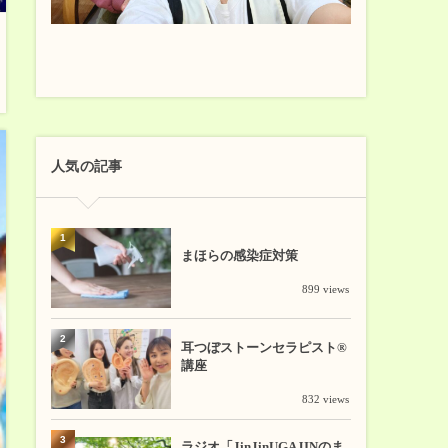
人気の記事
1
まほらの感染症対策
899 views
2
耳つぼストーンセラピスト®
講座
832 views
3
ラジオ「JinJinUGAJINのま