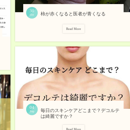
30
柿が赤くなると医者が青くなる
Oct
Read More
04
毎日のスキンケアどこまで？デコルテ
Sep
は綺麗ですか？
Read More