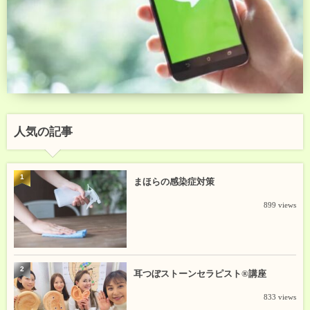
人気の記事
1
まほらの感染症対策
899 views
2
耳つぼストーンセラピスト®講座
833 views