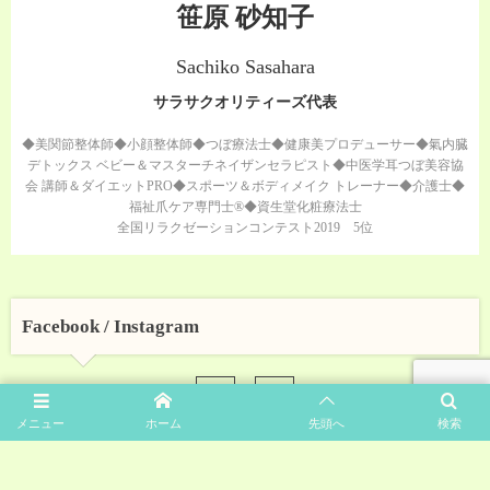
笹原 砂知子
Sachiko Sasahara
サラサクオリティーズ代表
◆美関節整体師◆小顔整体師◆つぼ療法士◆健康美プロデューサー◆氣内臓
デトックス ベビー＆マスターチネイザンセラピスト◆中医学耳つぼ美容協
会 講師＆ダイエットPRO◆スポーツ＆ボディメイク トレーナー◆介護士◆
福祉爪ケア専門士®◆資生堂化粧療法士
全国リラクゼーションコンテスト2019 5位
Facebook / Instagram
メニュー
ホーム
先頭へ
検索