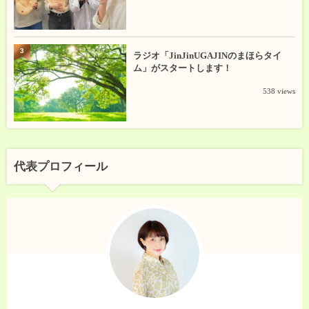
3
ラジオ「JinJinUGAJINのまほらタイ
ム」がスタートします！
538 views
代表プロフィール