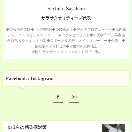
Sachiko Sasahara
サラサクオリティーズ代表
◆美関節整体師◆小顔整体師◆つぼ療法士◆健康美プロデューサー◆氣内臓
デトックス ベビー＆マスターチネイザンセラピスト◆中医学耳つぼ美容協
会 講師＆ダイエットPRO◆スポーツ＆ボディメイク トレーナー◆介護士◆
福祉爪ケア専門士®◆資生堂化粧療法士
全国リラクゼーションコンテスト2019 5位
Facebook / Instagram