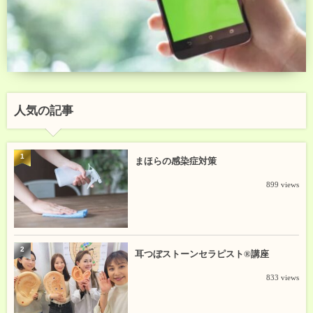
人気の記事
1
まほらの感染症対策
899 views
2
耳つぼストーンセラピスト®講座
833 views