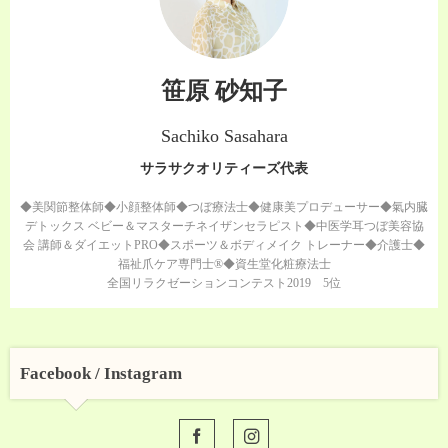
笹原 砂知子
Sachiko Sasahara
サラサクオリティーズ代表
◆美関節整体師◆小顔整体師◆つぼ療法士◆健康美プロデューサー◆氣内臓
デトックス ベビー＆マスターチネイザンセラピスト◆中医学耳つぼ美容協
会 講師＆ダイエットPRO◆スポーツ＆ボディメイク トレーナー◆介護士◆
福祉爪ケア専門士®◆資生堂化粧療法士
全国リラクゼーションコンテスト2019 5位
Facebook / Instagram