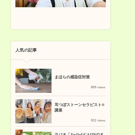
人気の記事
1
まほらの感染症対策
899 views
2
耳つぼストーンセラピスト®
講座
832 views
3
ラジオ「JinJinUGAJINのま