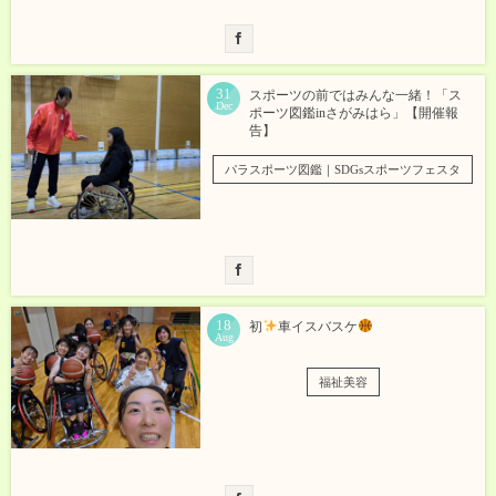
31
スポーツの前ではみんな一緒！「ス
Dec
ポーツ図鑑inさがみはら」【開催報
告】
パラスポーツ図鑑｜SDGsスポーツフェスタ
18
初
車イスバスケ
Aug
福祉美容