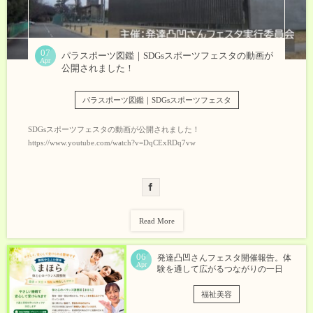
07
パラスポーツ図鑑｜SDGsスポーツフェスタの動画が
Apr
公開されました！
パラスポーツ図鑑｜SDGsスポーツフェスタ
SDGsスポーツフェスタの動画が公開されました！
https://www.youtube.com/watch?v=DqCExRDq7vw
Read More
06
発達凸凹さんフェスタ開催報告。体
Apr
験を通して広がるつながりの一日
福祉美容