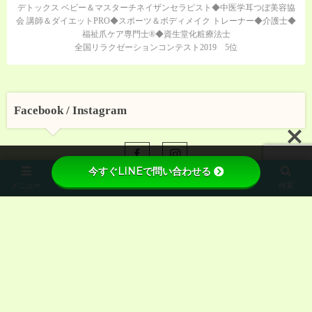
デトックス ベビー＆マスターチネイザンセラピスト◆中医学耳つぼ美容協
会 講師＆ダイエットPRO◆スポーツ＆ボディメイク トレーナー◆介護士◆
福祉爪ケア専門士®◆資生堂化粧療法士
全国リラクゼーションコンテスト2019 5位
Facebook / Instagram
今すぐLINEで問い合わせる
メニュー
ホーム
先頭へ
検索