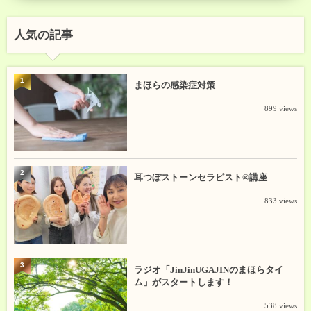
人気の記事
1
まほらの感染症対策
899 views
2
耳つぼストーンセラピスト®講座
833 views
3
ラジオ「JinJinUGAJINのまほらタイ
ム」がスタートします！
538 views