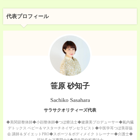
代表プロフィール
笹原 砂知子
Sachiko Sasahara
サラサクオリティーズ代表
◆美関節整体師◆小顔整体師◆つぼ療法士◆健康美プロデューサー◆氣内臓
デトックス ベビー＆マスターチネイザンセラピスト◆中医学耳つぼ美容協
会 講師＆ダイエットPRO◆スポーツ＆ボディメイク トレーナー◆介護士◆