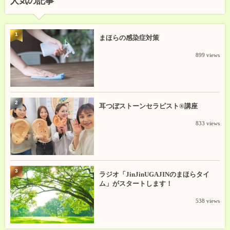
人気の記事
1
まほらの感染症対策
899 views
2
耳つぼストーンセラピスト®講座
833 views
3
ラジオ「JinJinUGAJINのまほらタイ
ム」がスタートします！
538 views