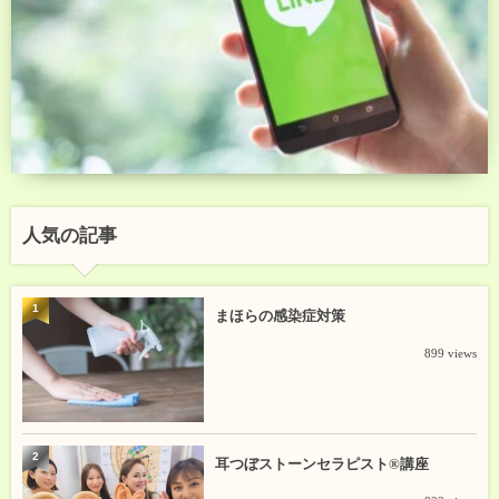
人気の記事
1
まほらの感染症対策
899 views
2
耳つぼストーンセラピスト®講座