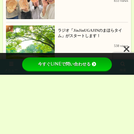
833 views
3
ラジオ「JinJinUGAJINのまほらタイ
ム」がスタートします！
538 views
今すぐLINEで問い合わせる
メニュー
ホーム
先頭へ
次へ
検索
代表プロフィール