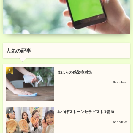
人気の記事
1
まほらの感染症対策
899 views
2
耳つぼストーンセラピスト®講座
833 views