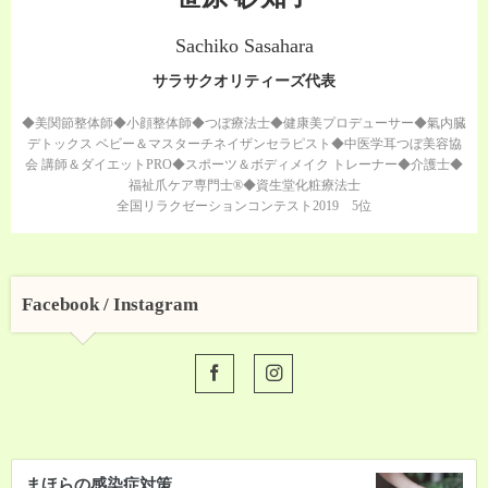
Sachiko Sasahara
サラサクオリティーズ代表
◆美関節整体師◆小顔整体師◆つぼ療法士◆健康美プロデューサー◆氣内臓
デトックス ベビー＆マスターチネイザンセラピスト◆中医学耳つぼ美容協
会 講師＆ダイエットPRO◆スポーツ＆ボディメイク トレーナー◆介護士◆
福祉爪ケア専門士®◆資生堂化粧療法士
全国リラクゼーションコンテスト2019 5位
Facebook / Instagram